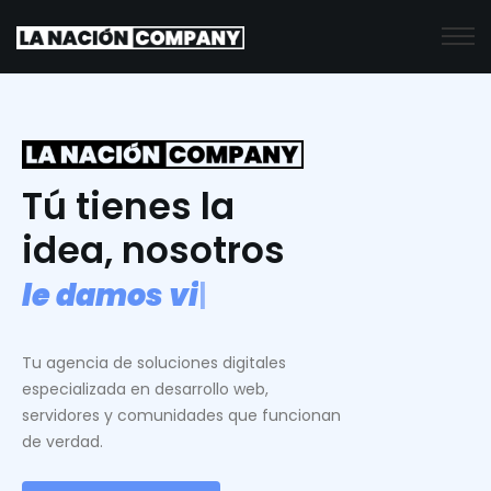
Tú tienes la
idea, nosotros
l
e
d
a
m
o
s
v
i
d
a
.
|
Tu agencia de soluciones digitales
especializada en desarrollo web,
servidores y comunidades que funcionan
de verdad.