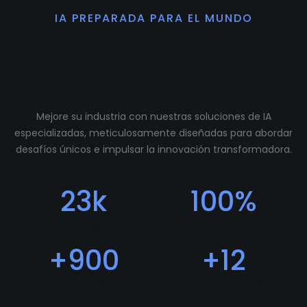
IA PREPARADA PARA EL MUNDO
Preparamos tu
comunidad para crecer.
Mejore su industria con nuestras soluciones de IA
especializadas, meticulosamente diseñadas para abordar
desafíos únicos e impulsar la innovación transformadora.
23
k
100
%
Descargas
Feedback Positivo
+
900
+
12
Usuarios
Programadores