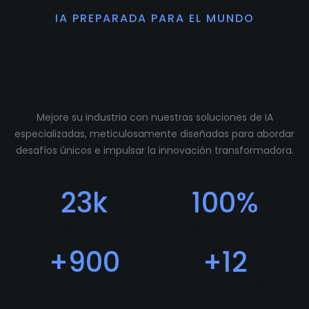
IA PREPARADA PARA EL MUNDO
Preparamos tu
comunidad para crecer.
Mejore su industria con nuestras soluciones de IA
especializadas, meticulosamente diseñadas para abordar
desafíos únicos e impulsar la innovación transformadora.
23
k
100
%
Descargas
Feedback Positivo
+
900
+
12
Usuarios
Programadores