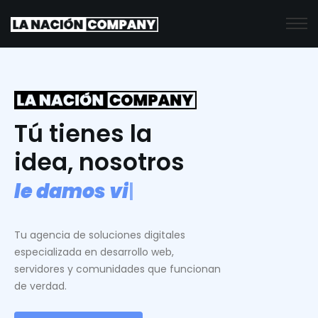
Tú tienes la
idea, nosotros
l
e
d
a
m
o
s
v
i
d
a
.
|
Tu agencia de soluciones digitales
especializada en desarrollo web,
servidores y comunidades que funcionan
de verdad.