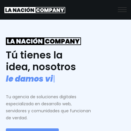
Tú tienes la
idea, nosotros
l
e
d
a
m
o
s
v
i
d
a
.
|
Tu agencia de soluciones digitales
especializada en desarrollo web,
servidores y comunidades que funcionan
de verdad.