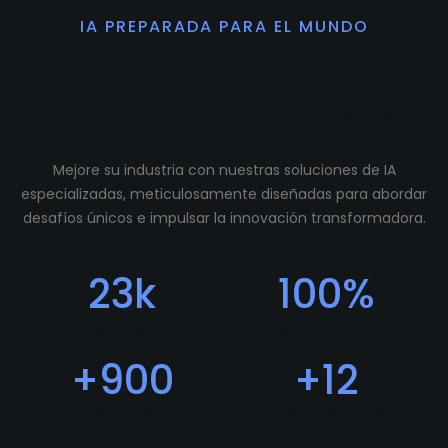
IA PREPARADA PARA EL MUNDO
Preparamos tu
comunidad para crecer.
Mejore su industria con nuestras soluciones de IA
especializadas, meticulosamente diseñadas para abordar
desafíos únicos e impulsar la innovación transformadora.
23
k
100
%
Descargas
Feedback Positivo
+
900
+
12
Usuarios
Programadores